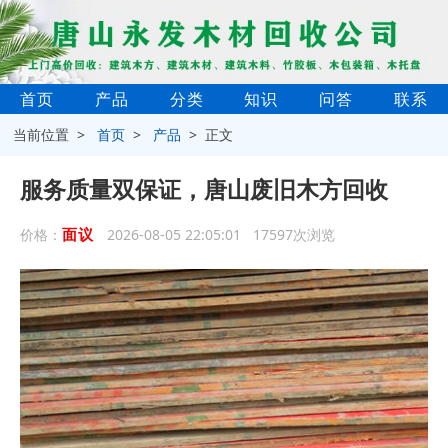
首页
产品
分类
知识
问答
联系
当前位置 >
首页
>
产品
> 正文
服务质量双保证，唐山废旧木方回收
面议
价格：
2026-08-05 22:05:01 17597次浏览