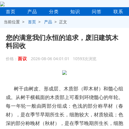
首页
产品
分类
知识
问答
联系
当前位置 >
首页
>
产品
> 正文
您的满意我们永恒的追求，废旧建筑木
料回收
面议
价格：
2026-08-06 04:01:01 10593次浏览
树干由树皮、形成层、木质部（即木材）和髓心组
成。从树干横截面的木质部上可看到环绕髓心的年轮。
每一年轮一般由两部分组成：色浅的部分称早材（春
材），是在季节早期所生长，细胞较大，材质较疏；色
深的部分称晚材（秋材），是在季节晚期所生长，细胞